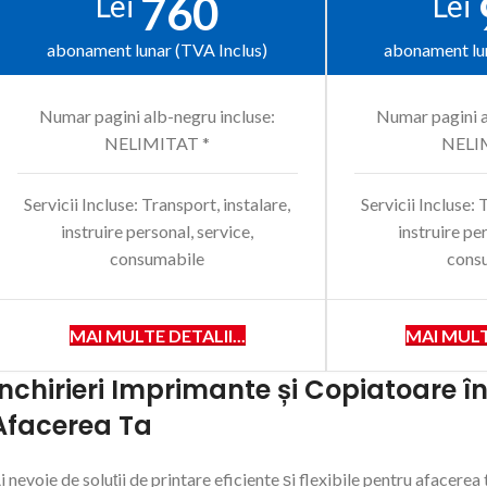
760
Lei
Lei
abonament lunar (TVA Inclus)
abonament lun
Numar pagini alb-negru incluse:
Numar pagini a
NELIMITAT *
NELI
Servicii Incluse: Transport, instalare,
Servicii Incluse: 
instruire personal, service,
instruire pe
consumabile
cons
MAI MULTE DETALII...
MAI MULTE
Închirieri Imprimante și Copiatoare î
Afacerea Ta
i nevoie de soluții de printare eficiente și flexibile pentru afacere