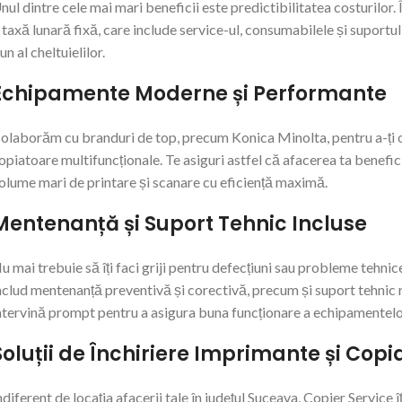
nul dintre cele mai mari beneficii este predictibilitatea costurilor.
 taxă lunară fixă, care include service-ul, consumabilele și suportul
un al cheltuielilor.
Echipamente Moderne și Performante
olaborăm cu branduri de top, precum Konica Minolta, pentru a-ți o
opiatoare multifuncționale. Te asiguri astfel că afacerea ta benefi
olume mari de printare și scanare cu eficiență maximă.
Mentenanță și Suport Tehnic Incluse
u mai trebuie să îți faci griji pentru defecțiuni sau probleme tehni
nclud mentenanță preventivă și corectivă, precum și suport tehnic r
ntervină prompt pentru a asigura buna funcționare a echipamentelor
Soluții de Închiriere Imprimante și Cop
ndiferent de locația afacerii tale în județul Suceava, Copier Service î