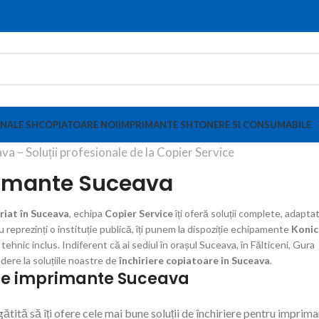
NALE SH
COPIATOARE NOI
IMPRIMANTE SH
TONERE SI CONSUMABILE
va – Soluții profesionale de la Copier Service
rimante Suceava
riat în Suceava
, echipa
Copier Service
îți oferă soluții complete, adapta
au reprezinți o instituție publică, îți punem la dispoziție echipamente
Konic
hnic inclus. Indiferent că ai sediul în orașul Suceava, în Fălticeni, Gura
dere la soluțiile noastre de
închiriere copiatoare in Suceava
.
re imprimante Suceava
ătită să îți ofere cele mai bune soluții de închiriere pentru imprim