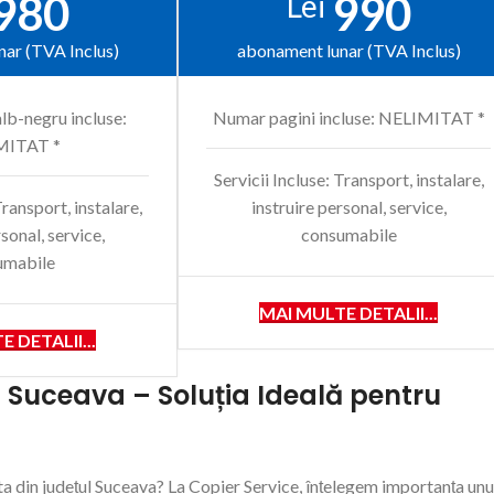
980
990
Lei
ar (TVA Inclus)
abonament lunar (TVA Inclus)
lb-negru incluse:
Numar pagini incluse: NELIMITAT *
MITAT *
Servicii Incluse: Transport, instalare,
Transport, instalare,
instruire personal, service,
rsonal, service,
consumabile
umabile
MAI MULTE DETALII...
 DETALII...
n Suceava – Soluția Ideală pentru
a ta din județul Suceava? La Copier Service, înțelegem importanța unu