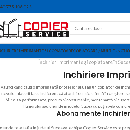
40 775 106 023
NCHIRIERE IMPRIMANTE SI COPIATOARE
COPIATOARE / MULTIFUNCTIO
Închirieri imprimante și copiatoare în Sucea
Inchiriere Imp
Atunci când cauți o
imprimantă profesională sau un copiator de închi
nevoilor afacerii tale. Indiferent că ai un birou mic, o firmă în creștere s
Minolta performante
, precum și consumabile, mentenanță și suport te
Humorului sau oriunde în județul Suceava, poți apela cu încre
Abonamente inchirie
riunde te-ai afla în județul Suceava, echipa Copier Service este preg