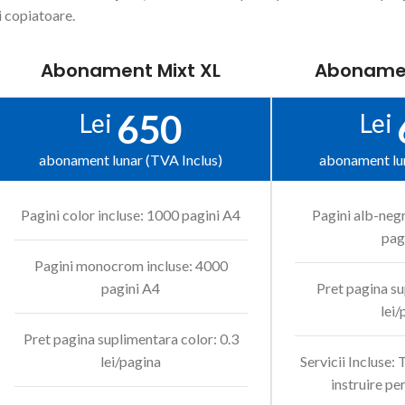
i copiatoare.
Abonament Mixt XL
Aboname
650
Lei
Lei
abonament lunar (TVA Inclus)
abonament lun
Pagini color incluse: 1000 pagini A4
Pagini alb-negr
pag
Pagini monocrom incluse: 4000
pagini A4
Pret pagina su
lei/
Pret pagina suplimentara color: 0.3
lei/pagina
Servicii Incluse: 
instruire pe