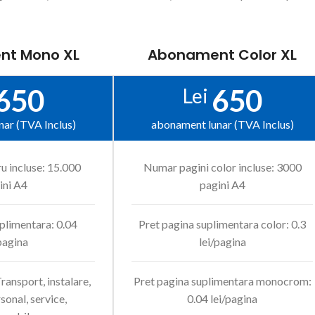
nt Mono XL
Abonament Color XL
650
650
Lei
ar (TVA Inclus)
abonament lunar (TVA Inclus)
u incluse: 15.000
Numar pagini color incluse: 3000
ini A4
pagini A4
plimentara: 0.04
Pret pagina suplimentara color: 0.3
pagina
lei/pagina
Transport, instalare,
Pret pagina suplimentara monocrom:
rsonal, service,
0.04 lei/pagina