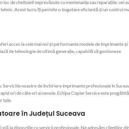
 În loc de cheltuieli neprevăzute cu mentenanța sau reparațiile, vei a
 tehnic. Acest lucru îți permite o bugetare eficientă și un control m
feri acces la cele mai noi și performante modele de imprimante și
ciază de tehnologie de ultimă generație, capabilă să gestioneze
ce. Serviciile noastre de închiriere imprimante profesionale în Sucea
apid ori de câte ori ai nevoie. Echipa Copier Service este pregătită
 tale.
iatoare în Județul Suceava
ți stă la dispoziție cu servicii profesionale. Ne adresăm clienților din