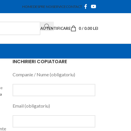
HOME
DESPRE NOI
SERVICE
CONTACT
AUTENTIFICARE
0
/
0.00
LEI
INCHIRIERI COPIATOARE
Companie / Nume (obligatoriu)
te
a
Email (obligatoriu)
ante