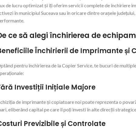
lux de lucru optimizat și îți oferim servicii complete de închiriere 
ctivezi în municipiul Suceava sau în oricare dintre orașele județul
erformante.
De ce să alegi închirierea de echipam
Beneficiile Închirierii de Imprimante și
ptând pentru închirierea de la Copier Service, te bucuri de multiple
peraționale:
Fără Investiții Inițiale Majore
chiziția de imprimante și copiatoare noi poate reprezenta o povară fi
ari, eliberând capital pe care îl poți investi în alte direcții strategice
Costuri Previzibile și Controlate