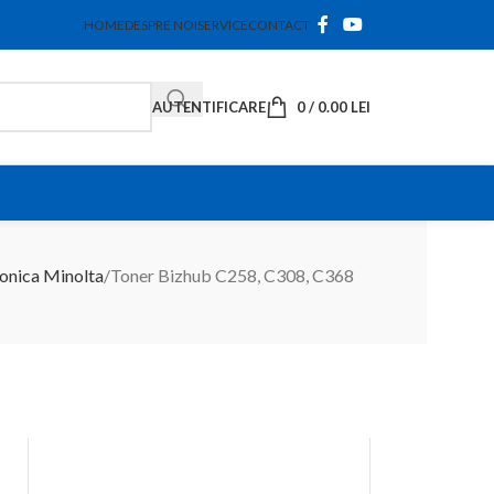
HOME
DESPRE NOI
SERVICE
CONTACT
AUTENTIFICARE
0
/
0.00
LEI
onica Minolta
Toner Bizhub C258, C308, C368