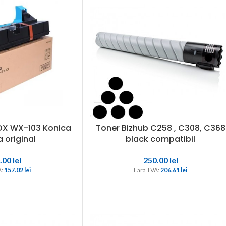
OX WX-103 Konica
Toner Bizhub C258 , C308, C368
 original
black compatibil
.00
lei
250.00
lei
: 
157.02 
lei
Fara TVA: 
206.61 
lei