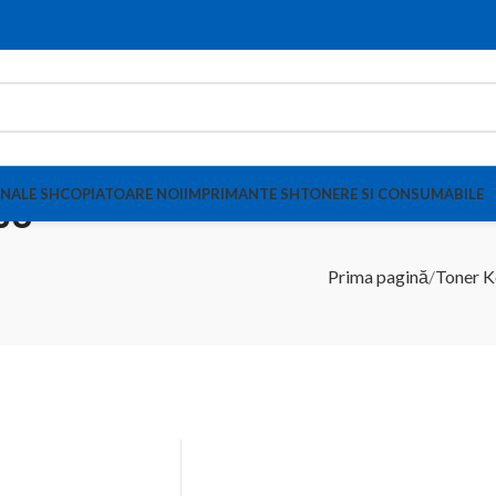
NALE SH
COPIATOARE NOI
IMPRIMANTE SH
TONERE SI CONSUMABILE
68
Prima pagină
Toner K