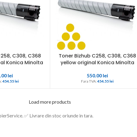
C258, C308, C368
Toner Bizhub C258, C308, C368
al Konica Minolta
yellow original Konica Minolta
.00
lei
550.00
lei
: 
454.55 
lei
Fara TVA: 
454.55 
lei
Load more products
Service. ✅ Livrare din stoc oriunde in tara.