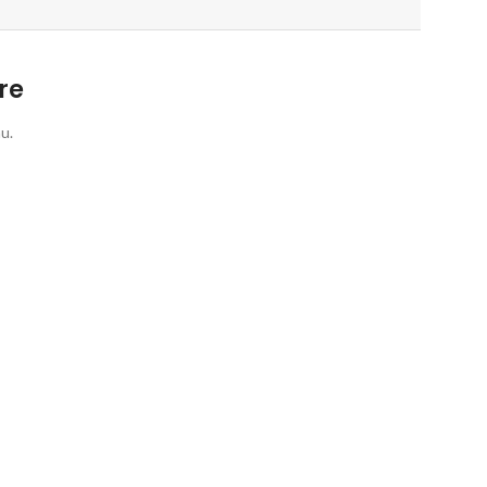
re
u.