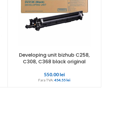
Developing unit bizhub C258,
C308, C368 black original
550.00
lei
Fara TVA: 
454.55 
lei