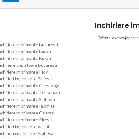
Inchiriere i
Oferte avantajoase de
nchiriere imprimante Bucuresti
nchiriere imprimante Bacau
nchiriere imprimante Buzau
nchiriere copiatoare Bucuresti
nchiriere imprimante Ilfov
nchirieri imprimante Ploiesti
nchiriere imprimante Constanța
nchiriere imprimante Teleorman
nchiriere imprimante Slobozia
nchiriere imprimante Ialomita
nchiriere imprimante Calarasi
nchiriere imprimante Pitesti
nchirieri imprimante Vaslui
nchirieri imprimante Prahova