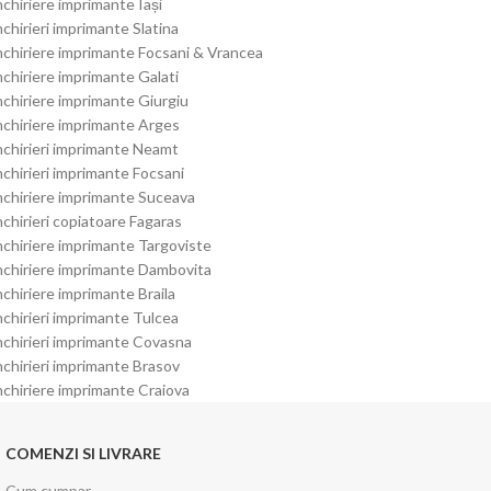
nchiriere imprimante Iași
nchirieri imprimante Slatina
nchiriere imprimante Focsani & Vrancea
nchiriere imprimante Galati
nchiriere imprimante Giurgiu
nchiriere imprimante Arges
nchirieri imprimante Neamt
nchirieri imprimante Focsani
nchiriere imprimante Suceava
nchirieri copiatoare Fagaras
nchiriere imprimante Targoviste
nchiriere imprimante Dambovita
nchiriere imprimante Braila
nchirieri imprimante Tulcea
nchirieri imprimante Covasna
nchirieri imprimante Brasov
nchiriere imprimante Craiova
COMENZI SI LIVRARE
Cum cumpar