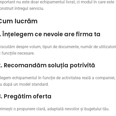
mportant
nu
este
doar
echipamentul
livrat,
ci
modul
în
care
este
onstruit
întregul
serviciu.
Cum
lucrăm
.
Înțelegem
ce
nevoie
are
firma
ta
iscutăm
despre
volum,
tipuri
de
documente,
număr
de
utilizatori
i
funcțiile
necesare.
2.
Recomandăm
soluția
potrivită
legem
echipamentul
în
funcție
de
activitatea
reală
a
companiei,
nu
după
un
model
standard.
3.
Pregătim
oferta
rimești
o
propunere
clară,
adaptată
nevoilor
și
bugetului
tău.