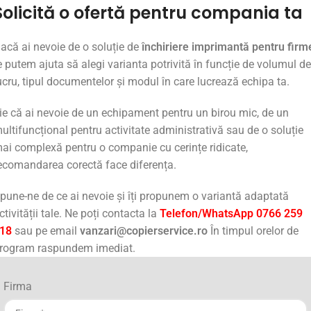
Solicită
o
ofertă
pentru
compania
ta
Dacă
ai
nevoie
de
o
soluție
de
închiriere
imprimantă
pentru
firm
e
putem
ajuta
să
alegi
varianta
potrivită
în
funcție
de
volumul
de
ucru,
tipul
documentelor
și
modul
în
care
lucrează
echipa
ta.
ie
că
ai
nevoie
de
un
echipament
pentru
un
birou
mic,
de
un
ultifuncțional
pentru
activitate
administrativă
sau
de
o
soluție
mai
complexă
pentru
o
companie
cu
cerințe
ridicate,
ecomandarea
corectă
face
diferența.
pune-
ne
de
ce
ai
nevoie
și
îți
propunem
o
variantă
adaptată
ctivității
tale. Ne poți contacta la
Telefon/WhatsApp 0766 259
18
sau pe email
vanzari@copierservice.ro
În timpul orelor de
rogram raspundem imediat.
Firma