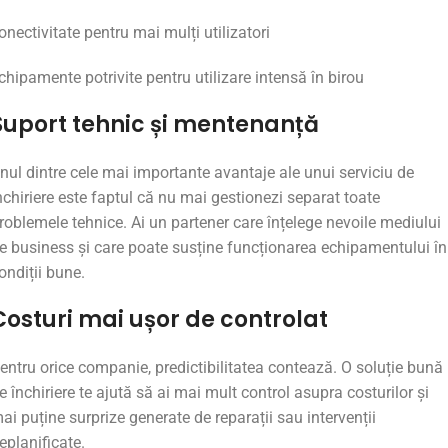
onectivitate
pentru
mai
mulți
utilizatori
chipamente
potrivite
pentru
utilizare
intensă
în
birou
Suport
tehnic
și
mentenanță
nul
dintre
cele
mai
importante
avantaje
ale
unui
serviciu
de
nchiriere
este
faptul
că
nu
mai
gestionezi
separat
toate
roblemele
tehnice.
Ai
un
partener
care
înțelege
nevoile
mediului
de
business
și
care
poate
susține
funcționarea
echipamentului
în
ondiții
bune.
Costuri
mai
ușor
de
controlat
entru
orice
companie,
predictibilitatea
contează.
O
soluție
bună
de
închiriere
te
ajută
să
ai
mai
mult
control
asupra
costurilor
și
mai
puține
surprize
generate
de
reparații
sau
intervenții
eplanificate.