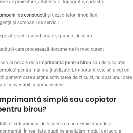
irme de proiectare, arhitectură, topografie, cadastru
ompanii de construcții
și dezvoltatori imobiliari
genții
și
companii
de
servicii
epozite,
sedii
operaționale
și
puncte
de
lucru
nstituții
care
procesează
documente
în
mod
curent
Dacă
ai
nevoie
de
o
imprimantă
pentru
birou
sau
de
o
soluție
ompletă
pentru
mai
mulți
utilizatori,
important
este
să
alegi
un
chipament
care
susține
activitatea
de
zi
cu
zi,
nu
doar
unul
care
are
convenabil
la
prima
vedere.
Imprimantă
simplă
sau
copiator
pentru
birou?
ulți
clienți
pornesc
de
la
ideea
că
au
nevoie
doar
de
o
mprimantă.
În
realitate,
după
ce
analizăm
modul
de
lucru
al