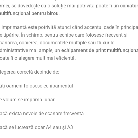
irmei,
se
dovedește
că
o
soluție
mai
potrivită
poate
fi
un
copiato
ultifuncțional
pentru
birou
.
O
imprimantă
este
potrivită
atunci
când
accentul
cade
în
principa
pe
tipărire.
În
schimb,
pentru
echipe
care
folosesc
frecvent
și
canarea,
copierea,
documentele
multiple
sau
fluxurile
dministrative
mai
ample,
un
echipament de print
multifuncționa
oate
fi
o
alegere
mult
mai
eficientă.
legerea
corectă
depinde
de:
âți
oameni
folosesc
echipamentul
e
volum
se
imprimă
lunar
acă
există
nevoie
de
scanare
frecventă
acă
se
lucrează
doar
A4
sau
și
A3