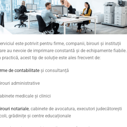
erviciul
este
potrivit
pentru
firme,
companii,
birouri
și
instituții
are
au
nevoie
de
imprimare
constantă
și
de
echipamente
fiabile.
n
practică,
acest
tip
de
soluție
este
ales
frecvent
de:
irme
de
contabilitate
și
consultanță
irouri
administrative
abinete
medicale
și
clinici
irouri notariale
, cabinete de avocatura, executori judecătorești
coli,
grădinițe
și
centre
educaționale