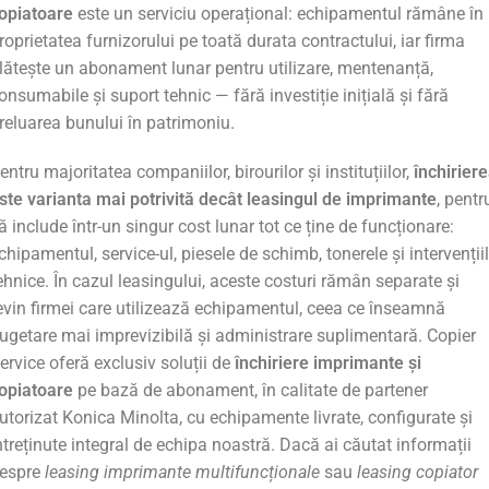
opiatoare
este un serviciu operațional: echipamentul rămâne în
roprietatea furnizorului pe toată durata contractului, iar firma
lătește un abonament lunar pentru utilizare, mentenanță,
onsumabile și suport tehnic — fără investiție inițială și fără
reluarea bunului în patrimoniu.
entru majoritatea companiilor, birourilor și instituțiilor,
închirier
ste varianta mai potrivită decât leasingul de imprimante
, pentr
ă include într-un singur cost lunar tot ce ține de funcționare:
chipamentul, service-ul, piesele de schimb, tonerele și intervenții
ehnice. În cazul leasingului, aceste costuri rămân separate și
evin firmei care utilizează echipamentul, ceea ce înseamnă
ugetare mai imprevizibilă și administrare suplimentară. Copier
ervice oferă exclusiv soluții de
închiriere imprimante și
opiatoare
pe bază de abonament, în calitate de partener
utorizat Konica Minolta, cu echipamente livrate, configurate și
ntreținute integral de echipa noastră. Dacă ai căutat informații
espre
leasing imprimante multifuncționale
sau
leasing copiator