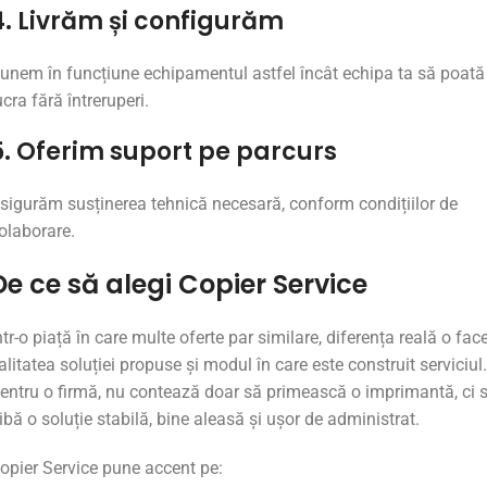
4.
Livrăm
și
configurăm
Punem
în
funcțiune
echipamentul
astfel
încât
echipa
ta
să
poată
ucra
fără
întreruperi.
5.
Oferim
suport
pe
parcurs
sigurăm
susținerea
tehnică
necesară,
conform
condițiilor
de
olaborare.
De
ce
să
alegi
Copier
Service
ntr-
o
piață
în
care
multe
oferte
par
similare,
diferența
reală
o
fac
alitatea
soluției
propuse
și
modul
în
care
este
construit
serviciul.
entru
o
firmă,
nu
contează
doar
să
primească
o
imprimantă,
ci
ibă
o
soluție
stabilă,
bine
aleasă
și
ușor
de
administrat.
opier
Service
pune
accent
pe: