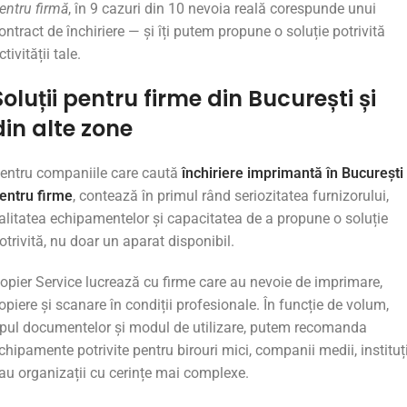
entru firmă
, în 9 cazuri din 10 nevoia reală corespunde unui
ontract de închiriere — și îți putem propune o soluție potrivită
ctivității tale.
Soluții
pentru
firme
din
București
și
din
alte
zone
entru
companiile
care
caută
închiriere
imprimantă în
București
entru
firme
,
contează
în
primul
rând
seriozitatea
furnizorului,
alitatea
echipamentelor
și
capacitatea
de
a
propune
o
soluție
otrivită,
nu
doar
un
aparat
disponibil.
opier
Service
lucrează
cu
firme
care
au
nevoie
de
imprimare,
opiere
și
scanare
în
condiții
profesionale.
În
funcție
de
volum,
ipul
documentelor
și
modul
de
utilizare,
putem
recomanda
chipamente
potrivite
pentru
birouri
mici,
companii
medii,
instituț
au
organizații
cu
cerințe
mai
complexe.