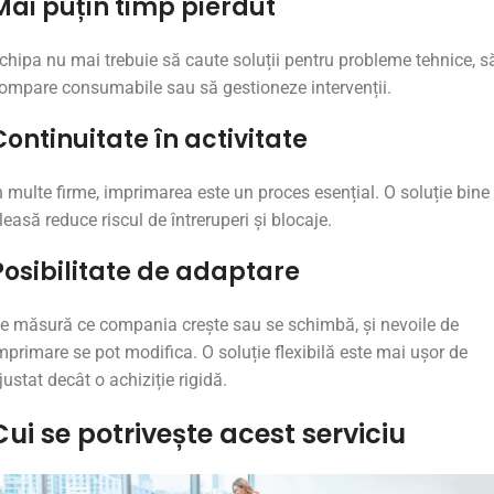
Mai
puțin
timp
pierdut
chipa
nu
mai
trebuie
să
caute
soluții
pentru
probleme
tehnice,
s
ompare
consumabile
sau
să
gestioneze
intervenții.
Continuitate
în
activitate
n
multe
firme,
imprimarea
este
un
proces
esențial.
O
soluție
bine
leasă
reduce
riscul
de
întreruperi
și
blocaje.
Posibilitate
de
adaptare
Pe
măsură
ce
compania
crește
sau
se
schimbă,
și
nevoile
de
mprimare
se
pot
modifica.
O
soluție
flexibilă
este
mai
ușor
de
justat
decât
o
achiziție
rigidă.
Cui
se
potrivește
acest
serviciu