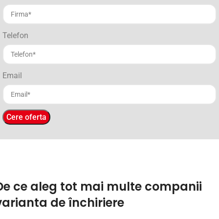
Telefon
Email
Cere oferta
De
ce
aleg
tot
mai
multe
companii
varianta
de
închiriere