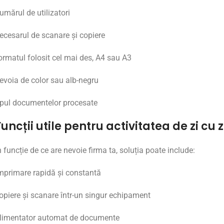
umărul
de
utilizatori
ecesarul
de
scanare
și
copiere
ormatul
folosit
cel
mai
des,
A4
sau
A3
evoia
de
color
sau
alb-
negru
ipul
documentelor
procesate
Funcții
utile
pentru
activitatea
de
zi
cu
z
n
funcție
de
ce
are
nevoie
firma
ta,
soluția
poate
include:
mprimare
rapidă
și
constantă
opiere
și
scanare
într-
un
singur
echipament
limentator
automat
de
documente