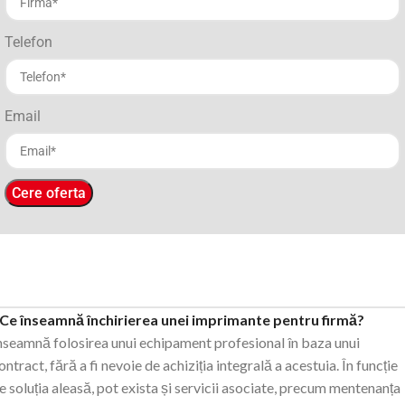
Telefon
Email
Cere oferta
Ce înseamnă închirierea unei imprimante pentru firmă?
nseamnă
folosirea
unui
echipament
profesional
în
baza
unui
ontract,
fără
a
fi
nevoie
de
achiziția
integrală
a
acestuia.
În
funcție
e
soluția
aleasă,
pot
exista
și
servicii
asociate,
precum
mentenanța