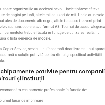
Nu
toate
organizațiile
au
aceleași
nevoi.
Unele
tipăresc
câteva
ute
de
pagini
pe
lună,
altele
mii
sau
zeci
de
mii.
Unele
au
nevoie
mai
ales
de
documente
alb-
negru,
altele
folosesc
frecvent
print
olor
,
scanare,
copiere
sau
format
A3
.
Tocmai
de
aceea,
alegere
chipamentului
trebuie
făcută
în
funcție
de
utilizarea
reală,
nu
upă
o
listă
generică
de
modele.
La
Copier
Service,
serviciul
nu
înseamnă
doar
livrarea
unui
aparat
nseamnă
o
soluție
potrivită
pentru
ritmul
și
specificul
activității
ale.
Echipamente
potrivite
pentru
companii
birouri
și
instituții
Recomandăm
echipamente
profesionale
în
funcție
de:
olumul
lunar
de
imprimare