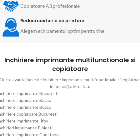
Copiatoare A3 profesionale
Reduci costurile de printare
Alegem echipamentul optim pentru tine
Inchiriere imprimante multifunctionale si
copiatoare
ferte avantajoase de inchiriere imprimante multifunctionale si copiatoa
in orasul/judetul tau.
nchiriere imprimante Bucuresti
nchiriere imprimante Bacau
nchiriere imprimante Buzau
nchiriere copiatoare Bucuresti
nchiriere imprimante Ilfov
nchirieri imprimante Ploiesti
nchiriere imprimante Constanța