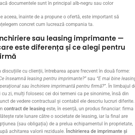
acă
documentele
sunt
în
principal
alb-
negru
sau
color
De
aceea,
înainte
de
a
propune
o
ofertă,
este
important
să
nțelegem
concret
cum
lucrează
compania
ta.
Închiriere sau leasing imprimante —
care este diferența și ce alegi pentru
firmă
n discuțiile cu clienții, întrebarea apare frecvent în două forme:
Ce înseamnă leasing pentru imprimante?”
sau
“E mai bine leasin
perațional sau închiriere imprimantă pentru firmă?”
. În limbajul d
i cu zi, mulți folosesc cei doi termeni ca pe sinonime, însă din
unct de vedere contractual și contabil ele descriu lucruri diferite.
Un
contract de leasing
este, în esență, un produs financiar: firma
lătește rate lunare către o societate de leasing, iar la final are
pțiunea (sau obligația) de a prelua echipamentul în proprietate,
upă achitarea valorii reziduale.
Închirierea de imprimante și