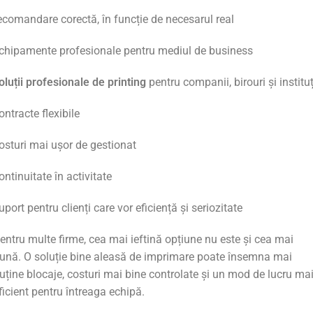
ecomandare
corectă,
în
funcție
de
necesarul
real
chipamente
profesionale
pentru
mediul
de
business
oluții profesionale de printing
pentru
companii,
birouri
și
instituț
ontracte
flexibile
osturi
mai
ușor
de
gestionat
ontinuitate
în
activitate
uport
pentru
clienți
care
vor
eficiență
și
seriozitate
entru
multe
firme,
cea
mai
ieftină
opțiune
nu
este
și
cea
mai
ună.
O
soluție
bine
aleasă
de
imprimare
poate
însemna
mai
uține
blocaje,
costuri
mai
bine
controlate
și
un
mod
de
lucru
ma
ficient
pentru
întreaga
echipă.