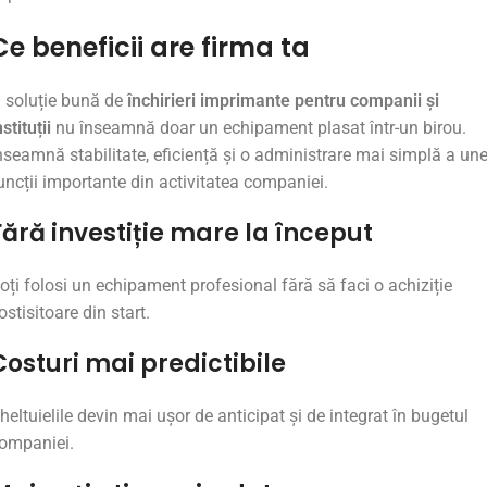
Ce
beneficii
are
firma
ta
O
soluție
bună
de
închirieri
imprimante
pentru
companii și
nstituții
nu
înseamnă
doar
un
echipament
plasat
într-
un
birou.
nseamnă
stabilitate,
eficiență
și
o
administrare
mai
simplă
a
une
uncții
importante
din
activitatea
companiei.
Fără
investiție
mare
la
început
oți
folosi
un
echipament
profesional
fără
să
faci
o
achiziție
ostisitoare
din
start.
Costuri
mai
predictibile
heltuielile
devin
mai
ușor
de
anticipat
și
de
integrat
în
bugetul
ompaniei.