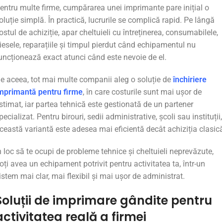
entru
multe
firme,
cumpărarea
unei
imprimante
pare
inițial
o
oluție
simplă.
În
practică,
lucrurile
se
complică
rapid.
Pe
lângă
ostul
de
achiziție,
apar
cheltuieli
cu
întreținerea,
consumabilele,
iesele,
reparațiile
și
timpul
pierdut
când
echipamentul
nu
uncționează
exact
atunci
când
este
nevoie
de
el.
De
aceea,
tot
mai
multe
companii
aleg
o
soluție
de
închiriere
mprimantă
pentru
firme
,
în
care
costurile
sunt
mai
ușor
de
stimat,
iar
partea
tehnică
este
gestionată
de
un
partener
pecializat.
Pentru
birouri,
sedii
administrative,
școli
sau
instituții,
ceastă
variantă
este
adesea
mai
eficientă
decât
achiziția
clasic
n
loc
să
te
ocupi
de
probleme
tehnice
și
cheltuieli
neprevăzute,
oți
avea
un
echipament
potrivit
pentru
activitatea
ta,
într-
un
istem
mai
clar,
mai
flexibil
și
mai
ușor
de
administrat.
Soluții
de
imprimare
gândite
pentru
activitatea
reală
a
firmei