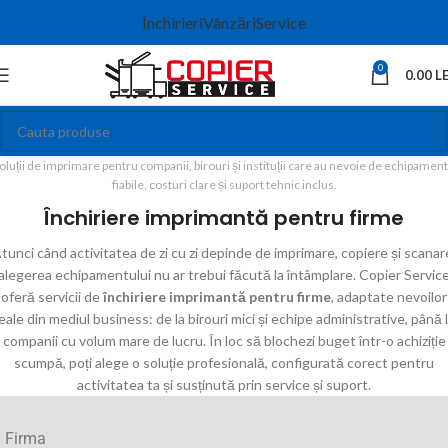
Închirieri
Vânzări
Service
0
0.00
LE
oluții de imprimare pentru companii, birouri și instituții care au nevoie de echipamen
fiabile, costuri clare și suport tehnic inclus.
Închiriere imprimantă pentru firme
tunci
când
activitatea
de
zi
cu
zi
depinde
de
imprimare,
copiere
și
scanar
alegerea
echipamentului
nu
ar
trebui
făcută
la
întâmplare.
Copier
Servic
oferă
servicii
de
închiriere
imprimantă
pentru
firme
,
adaptate
nevoilor
eale
din
mediul
business:
de
la
birouri
mici
și
echipe
administrative,
până
companii
cu
volum
mare
de
lucru.
În
loc
să
blochezi
buget
într-
o
achiziție
scumpă,
poți
alege
o
soluție
profesională,
configurată
corect
pentru
activitatea
ta
și
susținută
prin
service
și
suport.
Firma