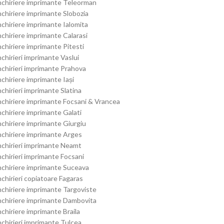
nchiriere imprimante Teleorman
nchiriere imprimante Slobozia
nchiriere imprimante Ialomita
nchiriere imprimante Calarasi
nchiriere imprimante Pitesti
nchirieri imprimante Vaslui
nchirieri imprimante Prahova
nchiriere imprimante Iași
nchirieri imprimante Slatina
nchiriere imprimante Focsani & Vrancea
nchiriere imprimante Galati
nchiriere imprimante Giurgiu
nchiriere imprimante Arges
nchirieri imprimante Neamt
nchirieri imprimante Focsani
nchiriere imprimante Suceava
nchirieri copiatoare Fagaras
nchiriere imprimante Targoviste
nchiriere imprimante Dambovita
nchiriere imprimante Braila
nchirieri imprimante Tulcea