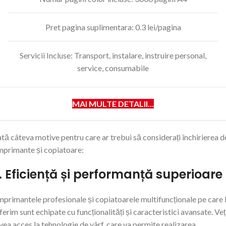
Pret pagina suplimentara: 0.3 lei/pagina
Servicii Incluse: Transport, instalare, instruire personal,
service, consumabile
MAI MULTE DETALII...
ată câteva motive pentru care ar trebui să considerați închirierea d
mprimante și copiatoare:
1. Eficiență și performanță superioare
mprimantele profesionale și copiatoarele multifuncționale pe care 
ferim sunt echipate cu funcționalități și caracteristici avansate. Veț
vea acces la tehnologie de vârf, care va permite realizarea