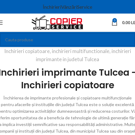
Închirieri
Vânzări
Service
0
0.00
LE
Inchirieri copiatoare, inchirieri multifunctionale, inchirieri
imprimante in judetul Tulcea
Inchirieri imprimante Tulcea 
Inchirieri copiatoare
Închirierea de imprimante profesionale și copiatoare multifuncționale
pentru afacerile și instituțiile din județul Tulcea este o soluție excelentă
pentru optimizarea activităților dumneavoastră și reducerea costurilor. V
ferim oportunitatea de a beneficia de tehnologie de ultimă generație fă
a implica investiții semnificative sau responsabilități administrative. Mult
ompanii și instituții din județul Tulcea, din municipiul Tulcea sau din orașe