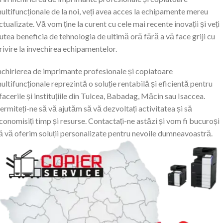
ultifuncționale de la noi, veți avea acces la echipamente mereu
ctualizate. Vă vom ține la curent cu cele mai recente inovații și veți
utea beneficia de tehnologia de ultimă oră fără a vă face griji cu
rivire la învechirea echipamentelor.
nchirierea de imprimante profesionale și copiatoare
ultifuncționale reprezintă o soluție rentabilă și eficientă pentru
facerile și instituțiile din Tulcea, Babadag, Măcin sau Isaccea.
ermiteți-ne să vă ajutăm să vă dezvoltați activitatea și să
conomisiți timp și resurse. Contactați-ne astăzi și vom fi bucuroși
ă vă oferim soluții personalizate pentru nevoile dumneavoastră.