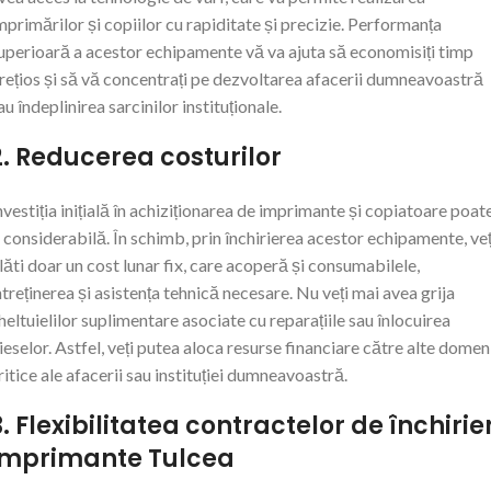
mprimărilor și copiilor cu rapiditate și precizie. Performanța
uperioară a acestor echipamente vă va ajuta să economisiți timp
rețios și să vă concentrați pe dezvoltarea afacerii dumneavoastră
au îndeplinirea sarcinilor instituționale.
2. Reducerea costurilor
nvestiția inițială în achiziționarea de imprimante și copiatoare poat
i considerabilă. În schimb, prin închirierea acestor echipamente, veț
lăti doar un cost lunar fix, care acoperă și consumabilele,
ntreținerea și asistența tehnică necesare. Nu veți mai avea grija
heltuielilor suplimentare asociate cu reparațiile sau înlocuirea
ieselor. Astfel, veți putea aloca resurse financiare către alte domen
ritice ale afacerii sau instituției dumneavoastră.
3. Flexibilitatea contractelor de închirier
imprimante Tulcea