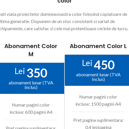
color
ati viata proiectelor dumneavoastra color folosind copiatoare de
ltima generatie. Dispunem de un stoc consistent si variat de
chipamente, care satisfac si cele mai pretentioase cerinte de lucru.
Abonament Color
Abonament Color L
M
450
Lei
350
Lei
abonament lunar (TVA
Inclus)
abonament lunar (TVA
Inclus)
Numar pagini color
incluse: 1500 pagini A4
Numar pagini color
incluse: 600 pagini A4
Pret pagina suplimentara:
0.4 lei/pagina
Pret pagina suplimentara: