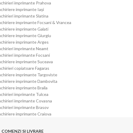
nchirieri imprimante Prahova
nchiriere imprimante Iași
nchirieri imprimante Slatina
nchiriere imprimante Focsani & Vrancea
nchiriere imprimante Galati
nchiriere imprimante Giurgiu
nchiriere imprimante Arges
nchirieri imprimante Neamt
nchirieri imprimante Focsani
nchiriere imprimante Suceava
nchirieri copiatoare Fagaras
nchiriere imprimante Targoviste
nchiriere imprimante Dambovita
nchiriere imprimante Braila
nchirieri imprimante Tulcea
nchirieri imprimante Covasna
nchirieri imprimante Brasov
nchiriere imprimante Craiova
COMENZI SI LIVRARE