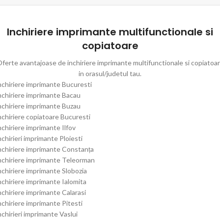
Inchiriere imprimante multifunctionale si
copiatoare
ferte avantajoase de inchiriere imprimante multifunctionale si copiatoa
in orasul/judetul tau.
nchiriere imprimante Bucuresti
nchiriere imprimante Bacau
nchiriere imprimante Buzau
nchiriere copiatoare Bucuresti
nchiriere imprimante Ilfov
nchirieri imprimante Ploiesti
nchiriere imprimante Constanța
nchiriere imprimante Teleorman
nchiriere imprimante Slobozia
nchiriere imprimante Ialomita
nchiriere imprimante Calarasi
nchiriere imprimante Pitesti
nchirieri imprimante Vaslui