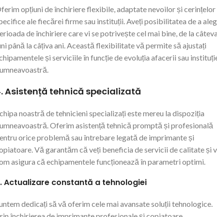
ferim opțiuni de închiriere flexibile, adaptate nevoilor și cerințelor
pecifice ale fiecărei firme sau instituții. Aveți posibilitatea de a ale
erioada de închiriere care vi se potrivește cel mai bine, de la câtev
uni până la câțiva ani. Această flexibilitate vă permite să ajustați
chipamentele și serviciile în funcție de evoluția afacerii sau instituți
umneavoastră.
. Asistență tehnică specializată
chipa noastră de tehnicieni specializați este mereu la dispoziția
umneavoastră. Oferim asistență tehnică promptă și profesională
entru orice problemă sau întrebare legată de imprimante și
opiatoare. Vă garantăm că veți beneficia de servicii de calitate și 
om asigura că echipamentele funcționează în parametri optimi.
. Actualizare constantă a tehnologiei
untem dedicați să vă oferim cele mai avansate soluții tehnologice.
rin închirierea de imprimante profesionale și copiatoare