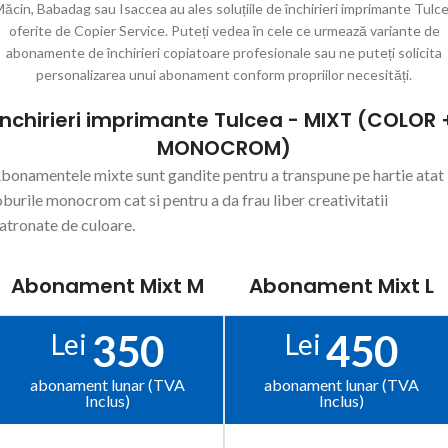
ăcin, Babadag sau Isaccea au ales soluțiile de închirieri imprimante Tulc
oferite de Copier Service. Puteți vedea în cele ce urmează variante de
abonamente de închirieri copiatoare profesionale sau ne puteți solicita
personalizarea unui abonament conform propriilor necesități.
Inchirieri imprimante Tulcea - MIXT (COLOR 
MONOCROM)
bonamentele mixte sunt gandite pentru a transpune pe hartie atat
oburile monocrom cat si pentru a da frau liber creativitatii
atronate de culoare.
Abonament Mixt M
Abonament Mixt L
350
450
Lei
Lei
abonament lunar (TVA
abonament lunar (TVA
Inclus)
Inclus)