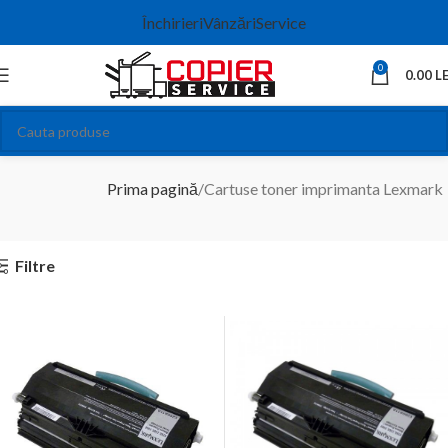
Închirieri
Vânzări
Service
0
0.00
LE
Cartuse toner imprimanta Lexmark
Prima pagină
Cartuse toner imprimanta Lexmark
Filtre