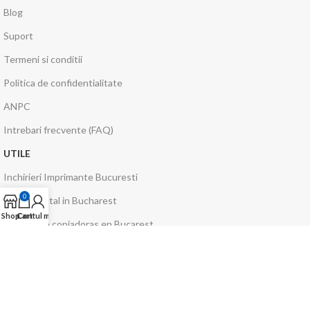
Blog
Suport
Termeni si conditii
Politica de confidentialitate
ANPC
Intrebari frecvente (FAQ)
UTILE
Inchirieri Imprimante Bucuresti
0
Copier rental in Bucharest
Shop
Cart
Contul meu
Alquiler de copiadoras en Bucarest
Copier Shop
Cariere
Copiatoare ieftine