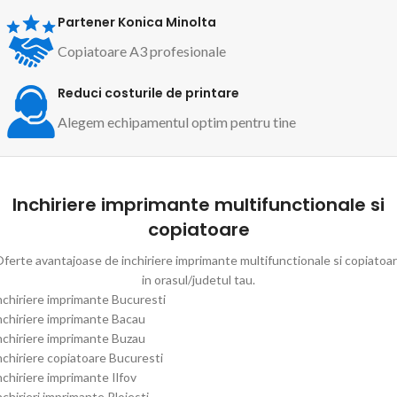
Partener Konica Minolta
Copiatoare A3 profesionale
Reduci costurile de printare
Alegem echipamentul optim pentru tine
Inchiriere imprimante multifunctionale si
copiatoare
ferte avantajoase de inchiriere imprimante multifunctionale si copiatoa
in orasul/judetul tau.
nchiriere imprimante Bucuresti
nchiriere imprimante Bacau
nchiriere imprimante Buzau
nchiriere copiatoare Bucuresti
nchiriere imprimante Ilfov
nchirieri imprimante Ploiesti