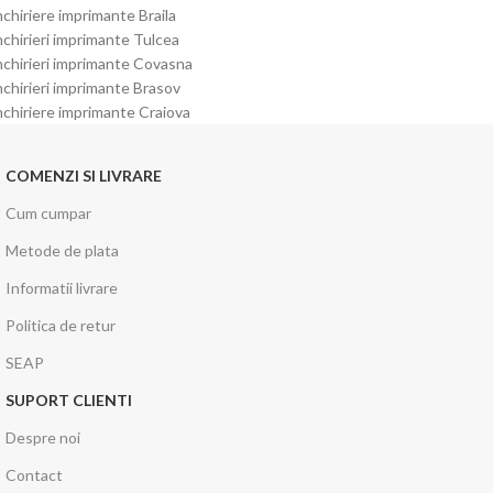
nchiriere imprimante Braila
nchirieri imprimante Tulcea
nchirieri imprimante Covasna
nchirieri imprimante Brasov
nchiriere imprimante Craiova
COMENZI SI LIVRARE
Cum cumpar
Metode de plata
Informatii livrare
Politica de retur
SEAP
SUPORT CLIENTI
Despre noi
Contact