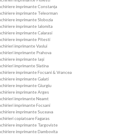
nchiriere imprimante Constanța
nchiriere imprimante Teleorman
nchiriere imprimante Slobozia
nchiriere imprimante Ialomita
nchiriere imprimante Calarasi
nchiriere imprimante Pitesti
nchirieri imprimante Vaslui
nchirieri imprimante Prahova
nchiriere imprimante Iași
nchirieri imprimante Slatina
nchiriere imprimante Focsani & Vrancea
nchiriere imprimante Galati
nchiriere imprimante Giurgiu
nchiriere imprimante Arges
nchirieri imprimante Neamt
nchirieri imprimante Focsani
nchiriere imprimante Suceava
nchirieri copiatoare Fagaras
nchiriere imprimante Targoviste
nchiriere imprimante Dambovita