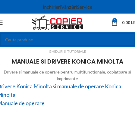
Închirieri
Vânzări
Service
0
0.00
LE
GHIDURI SI TUTORIALE
MANUALE SI DRIVERE KONICA MINOLTA
Drivere si manuale de operare pentru multifunctionale, copiatoare si
imprimante
rivere Konica Minolta si manuale de operare Konica
inolta
anuale de operare