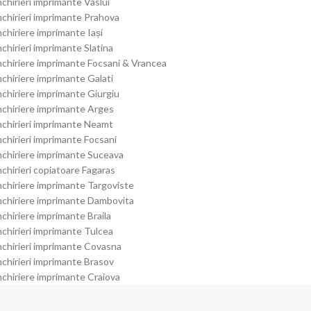
nchirieri imprimante Vaslui
nchirieri imprimante Prahova
nchiriere imprimante Iași
nchirieri imprimante Slatina
nchiriere imprimante Focsani & Vrancea
nchiriere imprimante Galati
nchiriere imprimante Giurgiu
nchiriere imprimante Arges
nchirieri imprimante Neamt
nchirieri imprimante Focsani
nchiriere imprimante Suceava
nchirieri copiatoare Fagaras
nchiriere imprimante Targoviste
nchiriere imprimante Dambovita
nchiriere imprimante Braila
nchirieri imprimante Tulcea
nchirieri imprimante Covasna
nchirieri imprimante Brasov
nchiriere imprimante Craiova