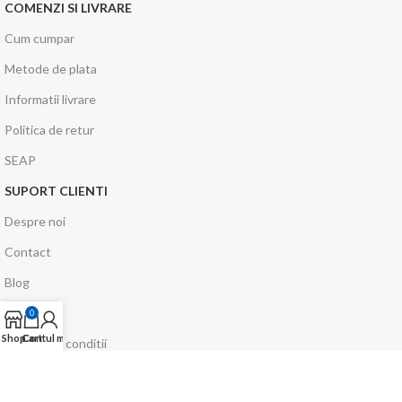
COMENZI SI LIVRARE
Cum cumpar
Metode de plata
Informatii livrare
Politica de retur
SEAP
SUPORT CLIENTI
Despre noi
Contact
Blog
Suport
0
Shop
Cart
Contul meu
Termeni si conditii
Politica de confidentialitate