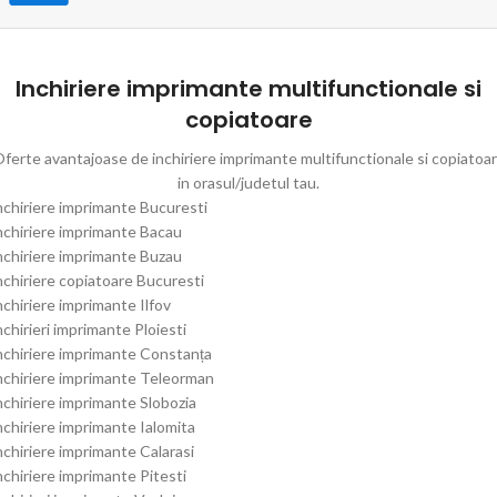
Inchiriere imprimante multifunctionale si
copiatoare
ferte avantajoase de inchiriere imprimante multifunctionale si copiatoa
in orasul/judetul tau.
nchiriere imprimante Bucuresti
nchiriere imprimante Bacau
nchiriere imprimante Buzau
nchiriere copiatoare Bucuresti
nchiriere imprimante Ilfov
nchirieri imprimante Ploiesti
nchiriere imprimante Constanța
nchiriere imprimante Teleorman
nchiriere imprimante Slobozia
nchiriere imprimante Ialomita
nchiriere imprimante Calarasi
nchiriere imprimante Pitesti