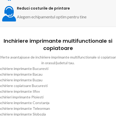
Reduci costurile de printare
Alegem echipamentul optim pentru tine
Inchiriere imprimante multifunctionale si
copiatoare
ferte avantajoase de inchiriere imprimante multifunctionale si copiatoa
in orasul/judetul tau.
nchiriere imprimante Bucuresti
nchiriere imprimante Bacau
nchiriere imprimante Buzau
nchiriere copiatoare Bucuresti
nchiriere imprimante Ilfov
nchirieri imprimante Ploiesti
nchiriere imprimante Constanța
nchiriere imprimante Teleorman
nchiriere imprimante Slobozia