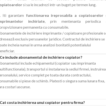
opiatoarelor
si sa le incadrezi intr-un buget pe termen lung.
. Iti garantam
functionarea ireprosabila a copiatoarelor 
mprimantelor inchiriate
, prin mentenanta periodica 
propvizionare permanenta cu consumabile.
bonamentele de inchiriere imprimante / copiatoare profesionale s
dresează exclusiv persoanelor juridice. Contractul de inchiriere se
oate incheia numai in urma analizei bonitatii potentialului
eneficiar.
Ce include abonamentul de inchiriere copiator?
bonamentul include echipamentul (copiator sau imprimanta
ultifunctionala), transportul si instalarea la sediul firmei, instruirea
ersonalului, service complet pe toata durata contractului,
onsumabile si piese de schimb. Platesti o singura suma lunara fixa,
ara costuri ascunse.
Cat costa inchirierea unui copiator pentru firma?