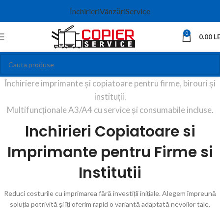
Închirieri
Vânzări
Service
0
0.00
LE
Închiriere imprimante și copiatoare pentru firme, birouri și
instituții.
Multifuncționale A3/A4 cu service și consumabile incluse.
Inchirieri Copiatoare si
Imprimante pentru Firme si
Institutii
Reduci costurile cu imprimarea fără investiții inițiale. Alegem împreună
soluția potrivită și îți oferim rapid o variantă adaptată nevoilor tale.