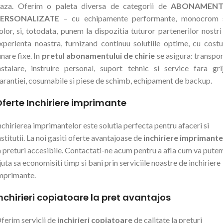
aza. Oferim o paleta diversa de categorii de
ABONAMENT
ERSONALIZATE
– cu echipamente performante, monocrom 
olor, si, totodata, punem la dispozitia tuturor partenerilor nostri
xperienta noastra, furnizand continuu solutiile optime, cu costu
unare fixe. In
pretul abonamentului de chirie
se asigura: transpor
nstalare, instruire personal, suport tehnic si service fara gri
arantiei, cosumabile si piese de schimb, echipament de backup.
ferte Inchiriere imprimante
nchirierea imprimantelor este solutia perfecta pentru afaceri si
nstitutii. La noi gasiti oferte avantajoase de
inchiriere imprimante
a preturi accesibile. Contactati-ne acum pentru a afla cum va pute
juta sa economisiti timp si bani prin serviciile noastre de inchiriere
mprimante.
nchirieri copiatoare la pret avantajos
ferim servicii de
inchirieri copiatoare
de calitate la preturi