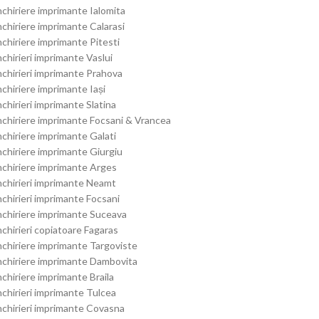
nchiriere imprimante Ialomita
nchiriere imprimante Calarasi
nchiriere imprimante Pitesti
nchirieri imprimante Vaslui
nchirieri imprimante Prahova
nchiriere imprimante Iași
nchirieri imprimante Slatina
nchiriere imprimante Focsani & Vrancea
nchiriere imprimante Galati
nchiriere imprimante Giurgiu
nchiriere imprimante Arges
nchirieri imprimante Neamt
nchirieri imprimante Focsani
nchiriere imprimante Suceava
nchirieri copiatoare Fagaras
nchiriere imprimante Targoviste
nchiriere imprimante Dambovita
nchiriere imprimante Braila
nchirieri imprimante Tulcea
nchirieri imprimante Covasna