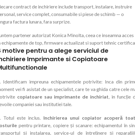
iecare contract de inchiriere include transport, instalare, instruire
ersonal, service complet, consumabile si piese de schimb — o
ingura factura lunara, fara surprize.
untem partener autorizat Konica Minolta, ceea ce inseamna acces
a echipamente de top, firmware actualizat si suport tehnic certifica
8 motive pentru a alege serviciul de
Inchiriere Imprimante si Copiatoare
Multifunctionale
. Identificam impreuna echipamentele potrivite: Inca din prim
oment vei fi asistat de un specialist, care te va ghida catre cele m
otrivite
copiatoare sau imprimante de inchiriat
, in funcție 
evoile companiei sau institutiei tale.
. Totul este inclus.
Inchirierea unui copiator acoperă toa
osturile
pentru printare, copiere și scanare: echipamentul în sin
ransportul și instalarea, service-ul de întreținere și reparațiil