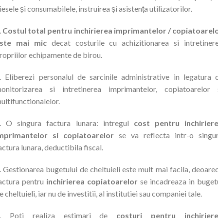
iesele și consumabilele, instruirea și asistența utilizatorilor.
.
Costul total pentru inchirierea imprimantelor / copiatoarel
ste mai mic
decat costurile cu achizitionarea si intretiner
ropriilor echipamente de birou.
. Eliberezi personalul de sarcinile administrative in legatura 
onitorizarea si intretinerea imprimantelor, copiatoarelor 
ultifunctionalelor.
. O singura factura lunara: intregul
cost pentru inchirier
mprimantelor si copiatoarelor
se va reflecta intr-o singu
actura lunara, deductibila fiscal.
. Gestionarea bugetului de cheltuieli este mult mai facila, deoare
actura pentru
inchirierea copiatoarelor
se incadreaza in buget
e cheltuieli, iar nu de investitii, al institutiei sau companiei tale.
. Poti realiza estimari de
costuri pentru inchirier