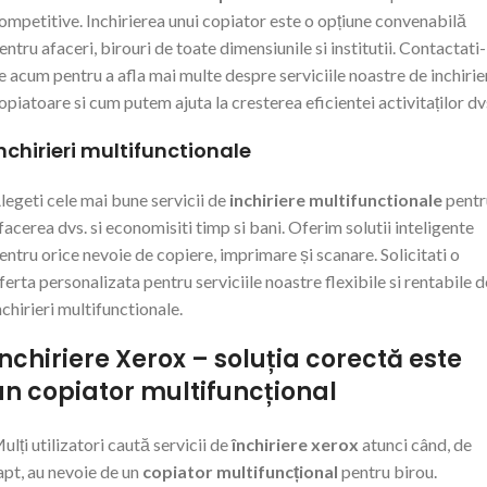
ompetitive. Inchirierea unui copiator este o opțiune convenabilă
entru afaceri, birouri de toate dimensiunile si institutii. Contactati-
e acum pentru a afla mai multe despre serviciile noastre de inchirie
opiatoare si cum putem ajuta la cresterea eficientei activitaților dv
nchirieri multifunctionale
legeti cele mai bune servicii de
inchiriere multifunctionale
pentr
facerea dvs. si economisiti timp si bani. Oferim solutii inteligente
entru orice nevoie de copiere, imprimare și scanare. Solicitati o
ferta personalizata pentru serviciile noastre flexibile si rentabile d
nchirieri multifunctionale.
Închiriere Xerox – soluția corectă este
un copiator multifuncțional
ulți utilizatori caută servicii de
închiriere xerox
atunci când, de
apt, au nevoie de un
copiator multifuncțional
pentru birou.