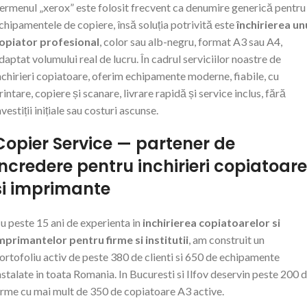
ermenul „xerox” este folosit frecvent ca denumire generică pentru
chipamentele de copiere, însă soluția potrivită este
închirierea un
opiator profesional
, color sau alb-negru, format A3 sau A4,
daptat volumului real de lucru. În cadrul serviciilor noastre de
nchirieri copiatoare, oferim echipamente moderne, fiabile, cu
rintare, copiere și scanare, livrare rapidă și service inclus, fără
nvestiții inițiale sau costuri ascunse.
Copier Service — partener de
incredere pentru inchirieri copiatoare
si imprimante
u peste 15 ani de experienta in
inchirierea copiatoarelor si
mprimantelor pentru firme si institutii
, am construit un
ortofoliu activ de peste 380 de clienti si 650 de echipamente
nstalate in toata Romania. In Bucuresti si Ilfov deservin peste 200 
irme cu mai mult de 350 de copiatoare A3 active.