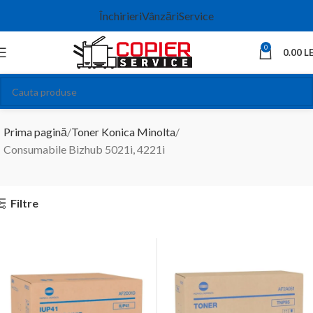
Închirieri
Vânzări
Service
0
0.00
LE
Consumabile Bizhub 5021i, 4221i
Prima pagină
Toner Konica Minolta
Consumabile Bizhub 5021i, 4221i
Filtre