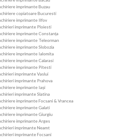
nchiriere imprimante Buzau
nchiriere copiatoare Bucuresti
nchiriere imprimante Ilfov
nchirieri imprimante Ploiesti
nchiriere imprimante Constanța
nchiriere imprimante Teleorman
nchiriere imprimante Slobozia
nchiriere imprimante Ialomita
nchiriere imprimante Calarasi
nchiriere imprimante Pitesti
nchirieri imprimante Vaslui
nchirieri imprimante Prahova
nchiriere imprimante Iași
nchirieri imprimante Slatina
nchiriere imprimante Focsani & Vrancea
nchiriere imprimante Galati
nchiriere imprimante Giurgiu
nchiriere imprimante Arges
nchirieri imprimante Neamt
nchirieri imprimante Focsani