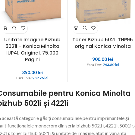
Unitate Imagine Bizhub
Toner Bizhub 5021i TNP95
5021i – Konica Minolta
original Konica Minolta
IUP41, Original, 75.000
Pagini
900.00
lei
Fara TVA: 
743.80 
lei
350.00
lei
Fara TVA: 
289.26 
lei
Consumabile pentru Konica Minolta
bizhub 5021i și 4221i
n această categorie găsiți consumabilele pentru imprimantele și
ultifuncționalele monocrom din seria bizhub 5021i, 4221i, 5001i ș
201i: toner bizhub 5021i și unitate de imagine, atât în varianta