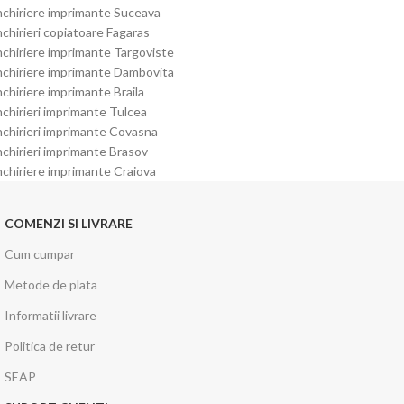
nchiriere imprimante Suceava
nchirieri copiatoare Fagaras
nchiriere imprimante Targoviste
nchiriere imprimante Dambovita
nchiriere imprimante Braila
nchirieri imprimante Tulcea
nchirieri imprimante Covasna
nchirieri imprimante Brasov
nchiriere imprimante Craiova
COMENZI SI LIVRARE
Cum cumpar
Metode de plata
Informatii livrare
Politica de retur
SEAP