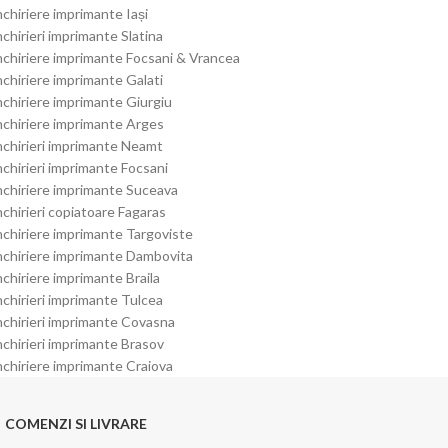
nchiriere imprimante Iași
nchirieri imprimante Slatina
nchiriere imprimante Focsani & Vrancea
nchiriere imprimante Galati
nchiriere imprimante Giurgiu
nchiriere imprimante Arges
nchirieri imprimante Neamt
nchirieri imprimante Focsani
nchiriere imprimante Suceava
nchirieri copiatoare Fagaras
nchiriere imprimante Targoviste
nchiriere imprimante Dambovita
nchiriere imprimante Braila
nchirieri imprimante Tulcea
nchirieri imprimante Covasna
nchirieri imprimante Brasov
nchiriere imprimante Craiova
COMENZI SI LIVRARE