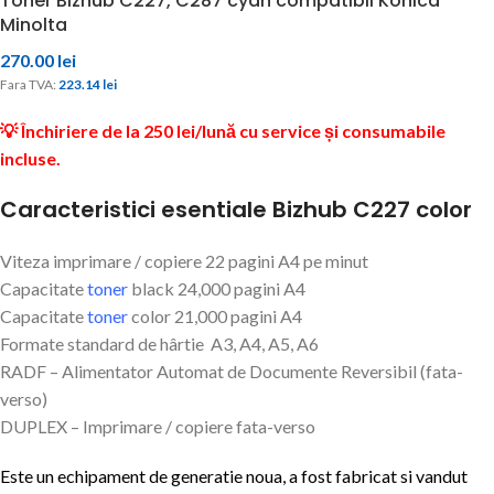
Toner Bizhub C227, C287 cyan compatibil Konica
Minolta
270.00
lei
Fara TVA: 
223.14 
lei
💡 Închiriere de la 250 lei/lună cu service și consumabile
incluse.
Caracteristici esentiale Bizhub C227 color
Viteza imprimare / copiere 22 pagini A4 pe minut
Capacitate
toner
black 24,000 pagini A4
Capacitate
toner
color 21,000 pagini A4
Formate standard de hârtie A3, A4, A5, A6
RADF – Alimentator Automat de Documente Reversibil (fata-
verso)
DUPLEX – Imprimare / copiere fata-verso
Este un echipament de generatie noua, a fost fabricat si vandut