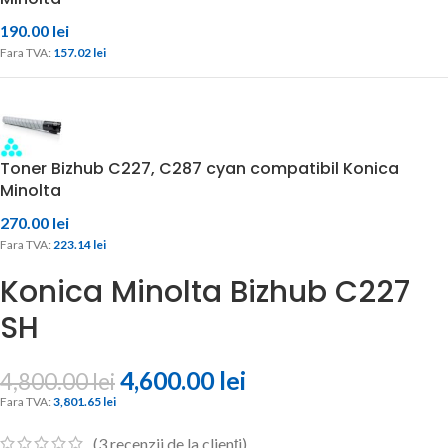
190.00
lei
Fara TVA: 
157.02 
lei
Toner Bizhub C227, C287 cyan compatibil Konica
Minolta
270.00
lei
Fara TVA: 
223.14 
lei
Konica Minolta Bizhub C227
SH
4,600.00
lei
4,800.00
lei
Fara TVA: 
3,801.65 
lei
(
3
recenzii de la clienți)