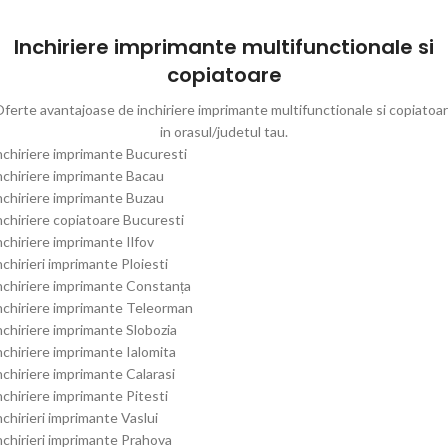
Inchiriere imprimante multifunctionale si
copiatoare
ferte avantajoase de inchiriere imprimante multifunctionale si copiatoa
in orasul/judetul tau.
nchiriere imprimante Bucuresti
nchiriere imprimante Bacau
nchiriere imprimante Buzau
nchiriere copiatoare Bucuresti
nchiriere imprimante Ilfov
nchirieri imprimante Ploiesti
nchiriere imprimante Constanța
nchiriere imprimante Teleorman
nchiriere imprimante Slobozia
nchiriere imprimante Ialomita
nchiriere imprimante Calarasi
nchiriere imprimante Pitesti
nchirieri imprimante Vaslui
nchirieri imprimante Prahova