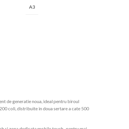
A3
t de generatie noua, ideal pentru biroul
 coli, distribuite in doua sertare a cate 500
uch si zona dedicata mobile touch, pentru mai