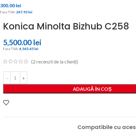
300.00
lei
Fara TVA: 
247.93 
lei
Konica Minolta Bizhub C258
5,500.00
lei
Fara TVA: 
4,545.45 
lei
(
2
recenzii de la clienți)
ADAUGĂ ÎN COȘ
Compatibile cu aces