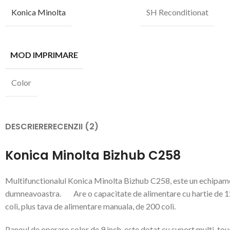
Konica Minolta
SH Reconditionat
MOD IMPRIMARE
Color
DESCRIERE
RECENZII (2)
Konica Minolta Bizhub C258
Multifunctionalul Konica Minolta Bizhub C258, este un echipamen
dumneavoastra. Are o capacitate de alimentare cu hartie de 1200
coli, plus tava de alimentare manuala, de 200 coli.
Panoul de operare color de 9 inch, este dotat cu suport multi-to