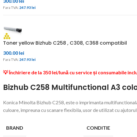
300.00
lei
Fara TVA: 
247.93 
lei
Toner yellow Bizhub C258 , C308, C368 compatibil
300.00
lei
Fara TVA: 
247.93 
lei
💡
Închiriere de la 350 lei/lună cu service și consumabile incl
Bizhub C258 Multifunctional A3 col
Konica Minolta Bizhub C258, este o imprimanta multifunctionala 
culoare, impreuna cu scanare flexibila, usor de utilizat cu ajutor
BRAND
CONDITIE