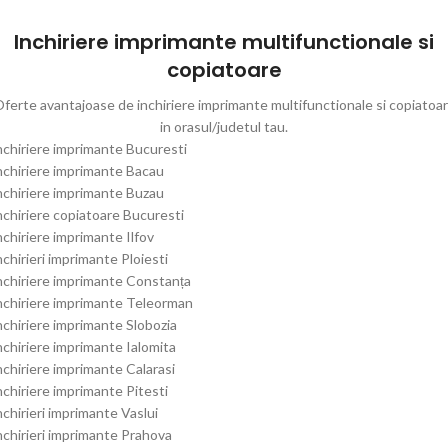
Inchiriere imprimante multifunctionale si
copiatoare
ferte avantajoase de inchiriere imprimante multifunctionale si copiatoa
in orasul/judetul tau.
nchiriere imprimante Bucuresti
nchiriere imprimante Bacau
nchiriere imprimante Buzau
nchiriere copiatoare Bucuresti
nchiriere imprimante Ilfov
nchirieri imprimante Ploiesti
nchiriere imprimante Constanța
nchiriere imprimante Teleorman
nchiriere imprimante Slobozia
nchiriere imprimante Ialomita
nchiriere imprimante Calarasi
nchiriere imprimante Pitesti
nchirieri imprimante Vaslui
nchirieri imprimante Prahova