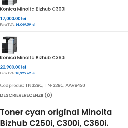
Konica Minolta Bizhub C300i
17,000.00
lei
Fara TVA: 
14,049.59 
lei
Konica Minolta Bizhub C360i
22,900.00
lei
Fara TVA: 
18,925.62 
lei
Cod produs:
TN328C, TN-328C, AAV8450
DESCRIERE
RECENZII (0)
Toner cyan original Minolta
Bizhub C250i, C300i, C360i.