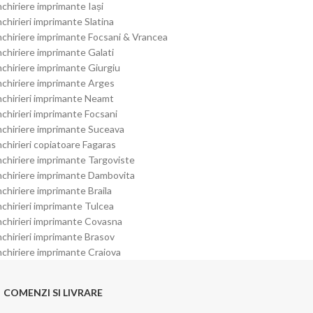
nchiriere imprimante Iași
nchirieri imprimante Slatina
nchiriere imprimante Focsani & Vrancea
nchiriere imprimante Galati
nchiriere imprimante Giurgiu
nchiriere imprimante Arges
nchirieri imprimante Neamt
nchirieri imprimante Focsani
nchiriere imprimante Suceava
nchirieri copiatoare Fagaras
nchiriere imprimante Targoviste
nchiriere imprimante Dambovita
nchiriere imprimante Braila
nchirieri imprimante Tulcea
nchirieri imprimante Covasna
nchirieri imprimante Brasov
nchiriere imprimante Craiova
COMENZI SI LIVRARE