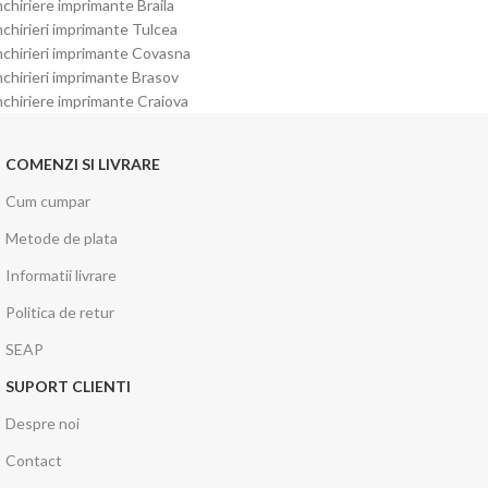
nchiriere imprimante Braila
nchirieri imprimante Tulcea
nchirieri imprimante Covasna
nchirieri imprimante Brasov
nchiriere imprimante Craiova
COMENZI SI LIVRARE
Cum cumpar
Metode de plata
Informatii livrare
Politica de retur
SEAP
SUPORT CLIENTI
Despre noi
Contact