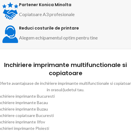
Partener Konica Minolta
Copiatoare A3 profesionale
Reduci costurile de printare
Alegem echipamentul optim pentru tine
Inchiriere imprimante multifunctionale si
copiatoare
ferte avantajoase de inchiriere imprimante multifunctionale si copiatoa
in orasul/judetul tau.
nchiriere imprimante Bucuresti
nchiriere imprimante Bacau
nchiriere imprimante Buzau
nchiriere copiatoare Bucuresti
nchiriere imprimante Ilfov
nchirieri imprimante Ploiesti