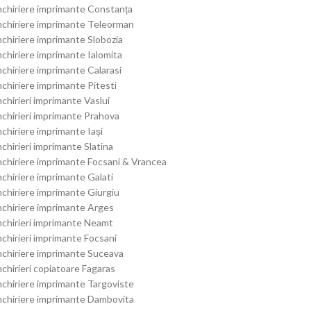
nchiriere imprimante Constanța
nchiriere imprimante Teleorman
nchiriere imprimante Slobozia
nchiriere imprimante Ialomita
nchiriere imprimante Calarasi
nchiriere imprimante Pitesti
nchirieri imprimante Vaslui
nchirieri imprimante Prahova
nchiriere imprimante Iași
nchirieri imprimante Slatina
nchiriere imprimante Focsani & Vrancea
nchiriere imprimante Galati
nchiriere imprimante Giurgiu
nchiriere imprimante Arges
nchirieri imprimante Neamt
nchirieri imprimante Focsani
nchiriere imprimante Suceava
nchirieri copiatoare Fagaras
nchiriere imprimante Targoviste
nchiriere imprimante Dambovita