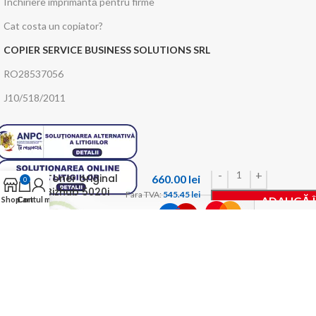
Închiriere imprimantă pentru firme
Cat costa un copiator?
COPIER SERVICE BUSINESS SOLUTIONS SRL
RO28537056
J10/518/2011
Toner original
660.00
lei
0
Bizhub 5020i
Fara TVA: 
545.45 
lei
ADAUGĂ 
Shop
Cart
Contul meu