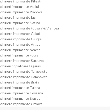
nchiriere imprimante Pitesti
nchirieri imprimante Vaslui
nchirieri imprimante Prahova
nchiriere imprimante Iași
nchirieri imprimante Slatina
nchiriere imprimante Focsani & Vrancea
nchiriere imprimante Galati
nchiriere imprimante Giurgiu
nchiriere imprimante Arges
nchirieri imprimante Neamt
nchirieri imprimante Focsani
nchiriere imprimante Suceava
nchirieri copiatoare Fagaras
nchiriere imprimante Targoviste
nchiriere imprimante Dambovita
nchiriere imprimante Braila
nchirieri imprimante Tulcea
nchirieri imprimante Covasna
nchirieri imprimante Brasov
nchiriere imprimante Craiova