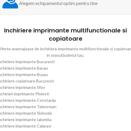
Alegem echipamentul optim pentru tine
Inchiriere imprimante multifunctionale si
copiatoare
ferte avantajoase de inchiriere imprimante multifunctionale si copiatoa
in orasul/judetul tau.
nchiriere imprimante Bucuresti
nchiriere imprimante Bacau
nchiriere imprimante Buzau
nchiriere copiatoare Bucuresti
nchiriere imprimante Ilfov
nchirieri imprimante Ploiesti
nchiriere imprimante Constanța
nchiriere imprimante Teleorman
nchiriere imprimante Slobozia
nchiriere imprimante Ialomita
nchiriere imprimante Calarasi